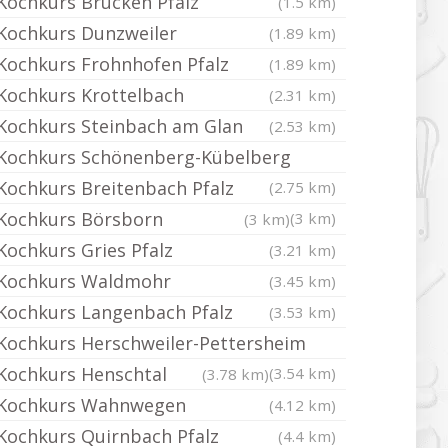
Kochkurs Brücken Pfalz
(1.5 km)
Kochkurs Dunzweiler
(1.89 km)
Kochkurs Frohnhofen Pfalz
(1.89 km)
Kochkurs Krottelbach
(2.31 km)
Kochkurs Steinbach am Glan
(2.53 km)
Kochkurs Schönenberg-Kübelberg
Kochkurs Breitenbach Pfalz
(2.75 km)
Kochkurs Börsborn
(3 km)
(3 km)
Kochkurs Gries Pfalz
(3.21 km)
Kochkurs Waldmohr
(3.45 km)
Kochkurs Langenbach Pfalz
(3.53 km)
Kochkurs Herschweiler-Pettersheim
Kochkurs Henschtal
(3.54 km)
(3.78 km)
Kochkurs Wahnwegen
(4.12 km)
Kochkurs Quirnbach Pfalz
(4.4 km)