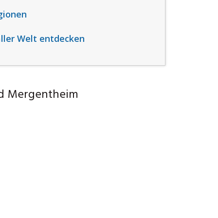
gionen
aller Welt entdecken
ad Mergentheim