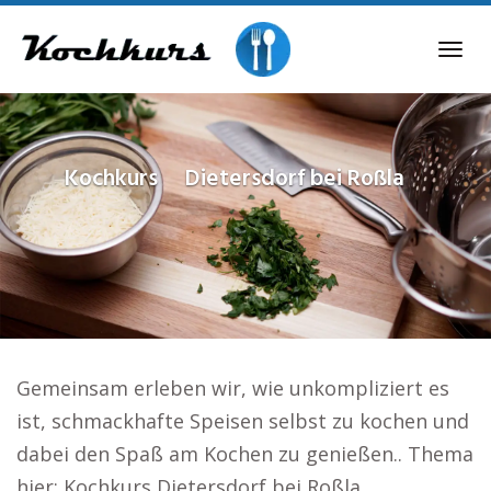
Skip
to
Tog
main
navi
content
Kochkurs
Dietersdorf bei Roßla
Gemeinsam erleben wir, wie unkompliziert es
ist, schmackhafte Speisen selbst zu kochen und
dabei den Spaß am Kochen zu genießen.. Thema
hier: Kochkurs Dietersdorf bei Roßla.