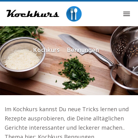
Skip
to
Tog
main
navi
content
Kochkurs
Bennungen
Im Kochkurs kannst Du neue Tricks lernen und
Rezepte ausprobieren, die Deine alltäglichen
Gerichte interessanter und leckerer machen..
Thema hier: Kochkurs Bennungen.