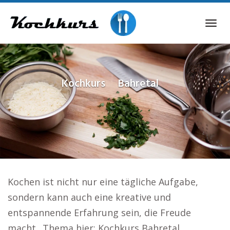
Skip
to
Tog
main
navi
content
Kochkurs
Bahretal
Kochen ist nicht nur eine tägliche Aufgabe,
sondern kann auch eine kreative und
entspannende Erfahrung sein, die Freude
macht.. Thema hier: Kochkurs Bahretal.