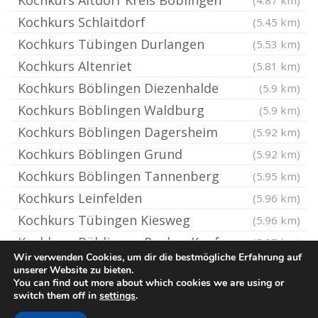
Kochkurs Altdorf Kreis Böblingen
(4.87 km)
Kochkurs Schlaitdorf
(5.45 km)
Kochkurs Tübingen Durlangen
(5.53 km)
Kochkurs Altenriet
(5.81 km)
Kochkurs Böblingen Diezenhalde
(5.9 km)
Kochkurs Böblingen Waldburg
(5.9 km)
Kochkurs Böblingen Dagersheim
(5.92 km)
Kochkurs Böblingen Grund
(5.92 km)
Kochkurs Böblingen Tannenberg
(5.95 km)
Kochkurs Leinfelden
(5.96 km)
Kochkurs Tübingen Kiesweg
(5.96 km)
Kochkurs Böblingen Rauher Kapf
(5.97 km)
Wir verwenden Cookies, um dir die bestmögliche Erfahrung auf
unserer Website zu bieten.
You can find out more about which cookies we are using or
© Kochkurs.rocks
switch them off in
settings
.