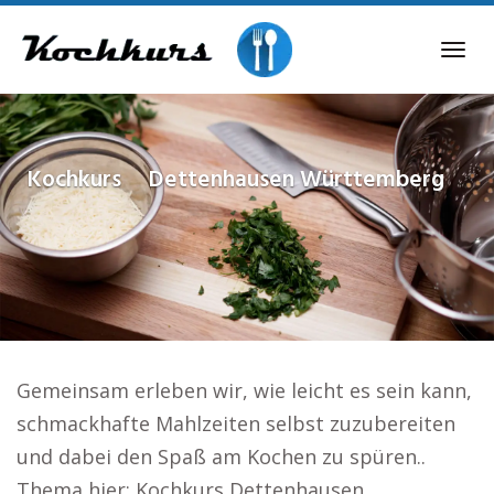
Skip
to
Tog
main
navi
content
Kochkurs
Dettenhausen Württemberg
Gemeinsam erleben wir, wie leicht es sein kann,
schmackhafte Mahlzeiten selbst zuzubereiten
und dabei den Spaß am Kochen zu spüren..
Thema hier: Kochkurs Dettenhausen