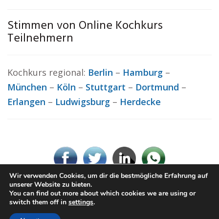
Stimmen von Online Kochkurs
Teilnehmern
Kochkurs regional:
Berlin
–
Hamburg
–
München
–
Köln
–
Stuttgart
–
Dortmund
–
Erlangen
–
Ludwigsburg
–
Herdecke
Wir verwenden Cookies, um dir die bestmögliche Erfahrung auf
unserer Website zu bieten.
You can find out more about which cookies we are using or
© Kochkurs.rocks
switch them off in
settings
.