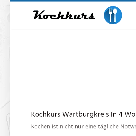
Skip
to
main
content
Kochkurs Wartburgkreis In 4 W
Kochen ist nicht nur eine tägliche Notw