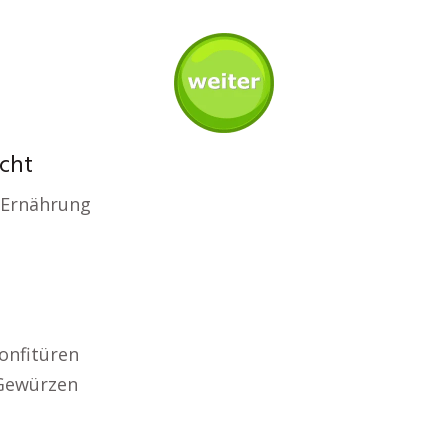
ucht
 Ernährung
s
onfitüren
 Gewürzen