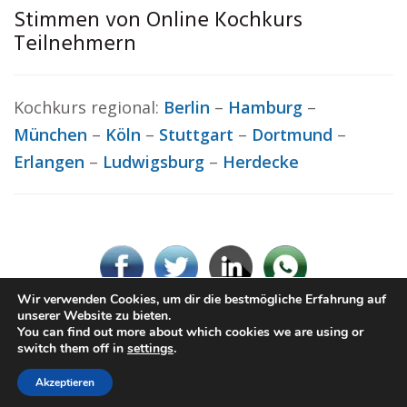
Stimmen von Online Kochkurs
Teilnehmern
Kochkurs regional:
Berlin
–
Hamburg
–
München
–
Köln
–
Stuttgart
–
Dortmund
–
Erlangen
–
Ludwigsburg
–
Herdecke
Wir verwenden Cookies, um dir die bestmögliche Erfahrung auf
unserer Website zu bieten.
You can find out more about which cookies we are using or
© Kochkurs.rocks
switch them off in
settings
.
Impressum / Datenschutz
Cookie-Richtlinie (EU)
Akzeptieren