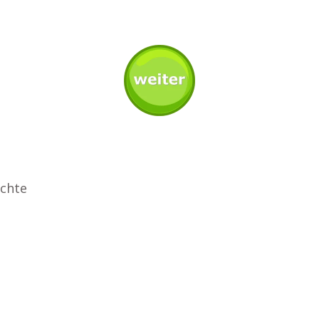
ichte
s