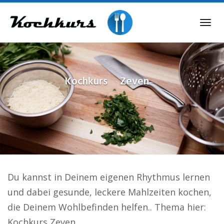
Skip
to
Tog
main
navi
content
Kochkurs
Zeven
Du kannst in Deinem eigenen Rhythmus lernen
und dabei gesunde, leckere Mahlzeiten kochen,
die Deinem Wohlbefinden helfen.. Thema hier:
Kochkurs Zeven.