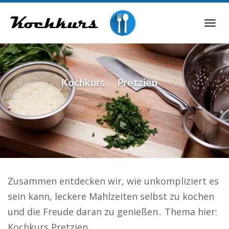
Skip
to
Tog
main
navi
content
Kochkurs
Pretzien
Zusammen entdecken wir, wie unkompliziert es
sein kann, leckere Mahlzeiten selbst zu kochen
und die Freude daran zu genießen.. Thema hier:
Kochkurs Pretzien.