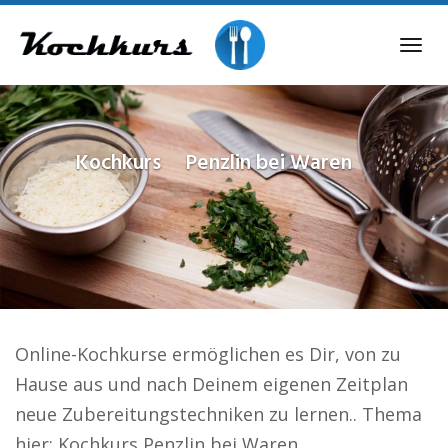
Skip
to
Tog
main
navi
content
Kochkurs
Penzlin bei Waren
Online-Kochkurse ermöglichen es Dir, von zu
Hause aus und nach Deinem eigenen Zeitplan
neue Zubereitungstechniken zu lernen.. Thema
hier: Kochkurs Penzlin bei Waren.