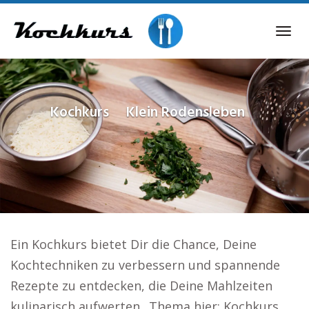
Skip
to
Tog
main
navi
content
Kochkurs
Klein Rodensleben
Ein Kochkurs bietet Dir die Chance, Deine
Kochtechniken zu verbessern und spannende
Rezepte zu entdecken, die Deine Mahlzeiten
kulinarisch aufwerten.. Thema hier: Kochkurs