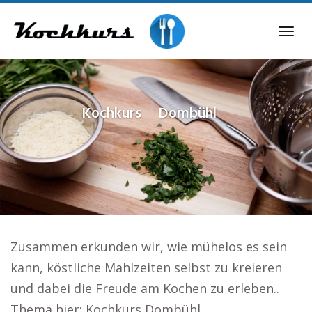
Skip
to
Tog
main
navi
content
Kochkurs
Dombühl
Zusammen erkunden wir, wie mühelos es sein
kann, köstliche Mahlzeiten selbst zu kreieren
und dabei die Freude am Kochen zu erleben..
Thema hier: Kochkurs Dombühl.