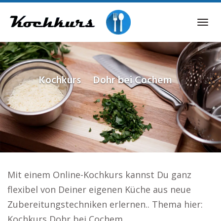
Skip
to
Tog
main
navi
content
Kochkurs
Dohr bei Cochem
Mit einem Online-Kochkurs kannst Du ganz
flexibel von Deiner eigenen Küche aus neue
Zubereitungstechniken erlernen.. Thema hier:
Kochkurs Dohr bei Cochem.