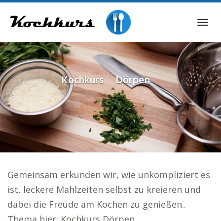
Skip
to
Tog
main
navi
content
Kochkurs
Dörpen
Gemeinsam erkunden wir, wie unkompliziert es
ist, leckere Mahlzeiten selbst zu kreieren und
dabei die Freude am Kochen zu genießen..
Thema hier: Kochkurs Dörpen.