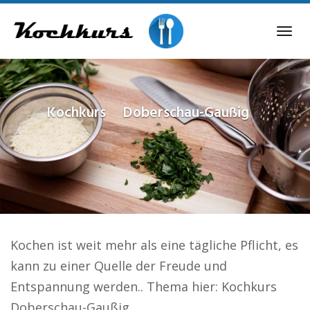
Skip
to
Tog
main
navi
content
Kochkurs
Doberschau-Gaußig
Kochen ist weit mehr als eine tägliche Pflicht, es
kann zu einer Quelle der Freude und
Entspannung werden.. Thema hier: Kochkurs
Doberschau-Gaußig.