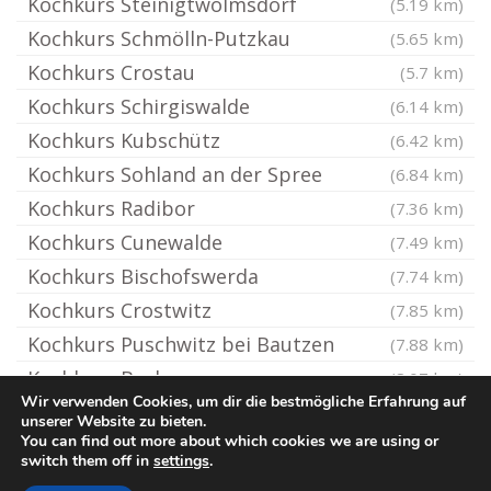
Kochkurs Steinigtwolmsdorf
(5.19 km)
Kochkurs Schmölln-Putzkau
(5.65 km)
Kochkurs Crostau
(5.7 km)
Kochkurs Schirgiswalde
(6.14 km)
Kochkurs Kubschütz
(6.42 km)
Kochkurs Sohland an der Spree
(6.84 km)
Kochkurs Radibor
(7.36 km)
Kochkurs Cunewalde
(7.49 km)
Kochkurs Bischofswerda
(7.74 km)
Kochkurs Crostwitz
(7.85 km)
Kochkurs Puschwitz bei Bautzen
(7.88 km)
Kochkurs Burkau
(8.07 km)
Wir verwenden Cookies, um dir die bestmögliche Erfahrung auf
unserer Website zu bieten.
You can find out more about which cookies we are using or
© Kochkurs.rocks
switch them off in
settings
.