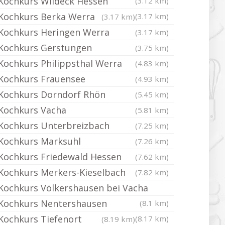
Kochkurs Wildeck Hessen
(3.12 km)
Kochkurs Berka Werra
(3.17 km)
(3.17 km)
Kochkurs Heringen Werra
(3.17 km)
Kochkurs Gerstungen
(3.75 km)
Kochkurs Philippsthal Werra
(4.83 km)
Kochkurs Frauensee
(4.93 km)
Kochkurs Dorndorf Rhön
(5.45 km)
Kochkurs Vacha
(5.81 km)
Kochkurs Unterbreizbach
(7.25 km)
Kochkurs Marksuhl
(7.26 km)
Kochkurs Friedewald Hessen
(7.62 km)
Kochkurs Merkers-Kieselbach
(7.82 km)
Kochkurs Völkershausen bei Vacha
Kochkurs Nentershausen
(8.1 km)
Kochkurs Tiefenort
(8.17 km)
(8.19 km)