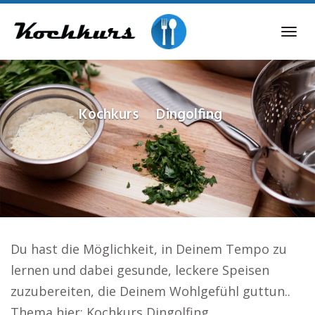
Skip
to
Tog
main
navi
content
Kochkurs
Dingolfing
Du hast die Möglichkeit, in Deinem Tempo zu
lernen und dabei gesunde, leckere Speisen
zuzubereiten, die Deinem Wohlgefühl guttun..
Thema hier: Kochkurs Dingolfing.