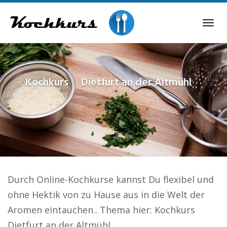
Skip
to
Tog
main
navi
content
Kochkurs
Dietfurt an der Altmühl
Durch Online-Kochkurse kannst Du flexibel und
ohne Hektik von zu Hause aus in die Welt der
Aromen eintauchen.. Thema hier: Kochkurs
Dietfurt an der Altmühl.