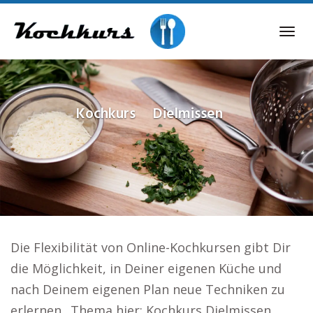
Skip
to
Tog
main
navi
content
Kochkurs
Dielmissen
Die Flexibilität von Online-Kochkursen gibt Dir
die Möglichkeit, in Deiner eigenen Küche und
nach Deinem eigenen Plan neue Techniken zu
erlernen.. Thema hier: Kochkurs Dielmissen.