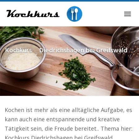
Skip
to
Tog
main
navi
content
Kochkurs
Diedrichshagen bei Greifswald
Kochen ist mehr als eine alltägliche Aufgabe, es
kann auch eine entspannende und kreative
Tätigkeit sein, die Freude bereitet.. Thema hier:
Kochkurs Diedrichshagen bei Greifswald.