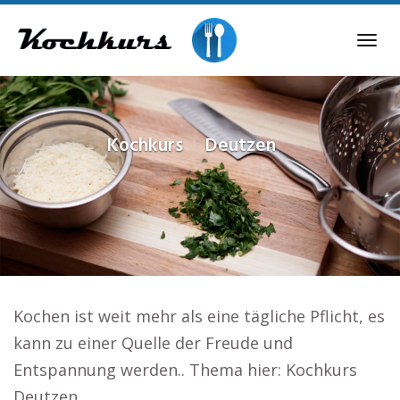
Skip
to
Tog
main
navi
content
Kochkurs
Deutzen
Kochen ist weit mehr als eine tägliche Pflicht, es
kann zu einer Quelle der Freude und
Entspannung werden.. Thema hier: Kochkurs
Deutzen.