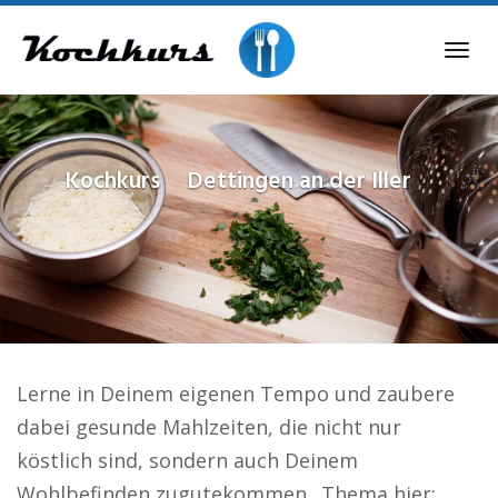
Skip
to
Tog
main
navi
content
Kochkurs
Dettingen an der Iller
Lerne in Deinem eigenen Tempo und zaubere
dabei gesunde Mahlzeiten, die nicht nur
köstlich sind, sondern auch Deinem
Wohlbefinden zugutekommen.. Thema hier: