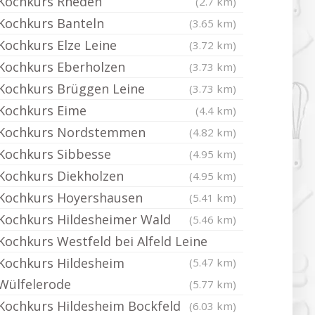
Kochkurs Rheden
(2.7 km)
Kochkurs Banteln
(3.65 km)
Kochkurs Elze Leine
(3.72 km)
Kochkurs Eberholzen
(3.73 km)
Kochkurs Brüggen Leine
(3.73 km)
Kochkurs Eime
(4.4 km)
Kochkurs Nordstemmen
(4.82 km)
Kochkurs Sibbesse
(4.95 km)
Kochkurs Diekholzen
(4.95 km)
Kochkurs Hoyershausen
(5.41 km)
Kochkurs Hildesheimer Wald
(5.46 km)
Kochkurs Westfeld bei Alfeld Leine
Kochkurs Hildesheim
(5.47 km)
Wülfelerode
(5.77 km)
Kochkurs Hildesheim Bockfeld
(6.03 km)