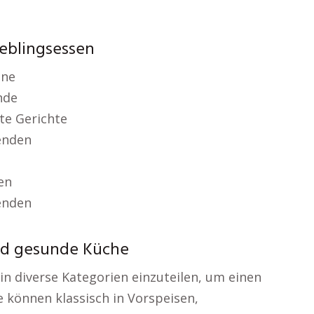
ieblingsessen
ene
nde
te Gerichte
enden
en
enden
nd gesunde Küche
n in diverse Kategorien einzuteilen, um einen
 können klassisch in Vorspeisen,