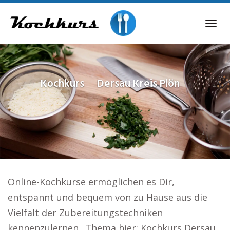
Skip
to
Tog
main
navi
content
Kochkurs
Dersau Kreis Plön
Online-Kochkurse ermöglichen es Dir,
entspannt und bequem von zu Hause aus die
Vielfalt der Zubereitungstechniken
kennenzulernen.. Thema hier: Kochkurs Dersau