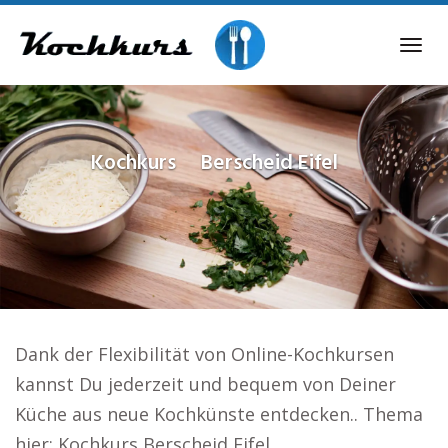
Skip
to
Tog
main
navi
content
Kochkurs
Berscheid Eifel
Dank der Flexibilität von Online-Kochkursen
kannst Du jederzeit und bequem von Deiner
Küche aus neue Kochkünste entdecken.. Thema
hier: Kochkurs Berscheid Eifel.