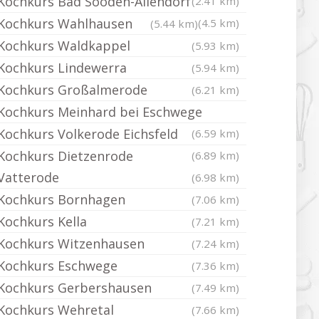
Kochkurs Bad Sooden-Allendorf
(2.41 km)
Kochkurs Wahlhausen
(4.5 km)
(5.44 km)
Kochkurs Waldkappel
(5.93 km)
Kochkurs Lindewerra
(5.94 km)
Kochkurs Großalmerode
(6.21 km)
Kochkurs Meinhard bei Eschwege
Kochkurs Volkerode Eichsfeld
(6.59 km)
Kochkurs Dietzenrode
(6.89 km)
Vatterode
(6.98 km)
Kochkurs Bornhagen
(7.06 km)
Kochkurs Kella
(7.21 km)
Kochkurs Witzenhausen
(7.24 km)
Kochkurs Eschwege
(7.36 km)
Kochkurs Gerbershausen
(7.49 km)
Kochkurs Wehretal
(7.66 km)