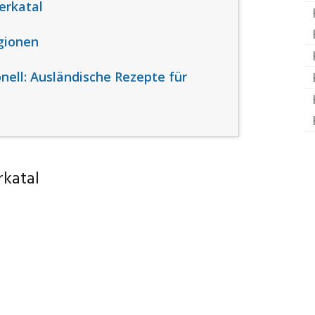
erkatal
gionen
onell: Ausländische Rezepte für
rkatal