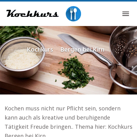
Skip
to
Tog
main
navi
content
Kochkurs
Bergen bei Kirn
Kochen muss nicht nur Pflicht sein, sondern
kann auch als kreative und beruhigende
Tätigkeit Freude bringen.. Thema hier: Kochkurs
Bergen bei Kirn.