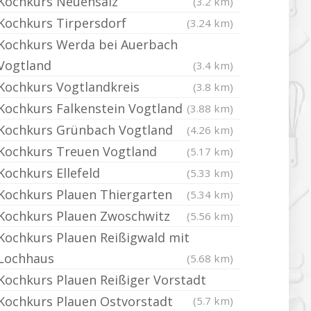
Kochkurs Neuensalz
(3.2 km)
Kochkurs Tirpersdorf
(3.24 km)
Kochkurs Werda bei Auerbach
Vogtland
(3.4 km)
Kochkurs Vogtlandkreis
(3.8 km)
Kochkurs Falkenstein Vogtland
(3.88 km)
Kochkurs Grünbach Vogtland
(4.26 km)
Kochkurs Treuen Vogtland
(5.17 km)
Kochkurs Ellefeld
(5.33 km)
Kochkurs Plauen Thiergarten
(5.34 km)
Kochkurs Plauen Zwoschwitz
(5.56 km)
Kochkurs Plauen Reißigwald mit
Lochhaus
(5.68 km)
Kochkurs Plauen Reißiger Vorstadt
Kochkurs Plauen Ostvorstadt
(5.7 km)