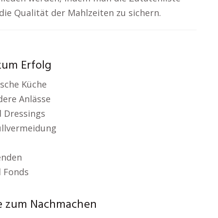
die Qualität der Mahlzeiten zu sichern.
zum Erfolg
nische Küche
dere Anlässe
d Dressings
üllvermeidung
enden
d Fonds
pte zum Nachmachen