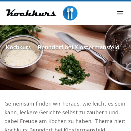
Skip
to
Tog
main
navi
content
Kochkurs
Benndorf bei Klostermansfeld
Gemeinsam finden wir heraus, wie leicht es sein
kann, leckere Gerichte selbst zu zaubern und
dabei Freude am Kochen zu haben.. Thema hier:
Kochkurs Benndorf bei Klostermansfeld.