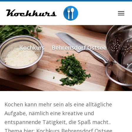
Skip
to
Tog
main
navi
content
Kochkurs
Behrensdorf Ostsee
Kochen kann mehr sein als eine alltägliche
Aufgabe, nämlich eine kreative und
entspannende Tätigkeit, die Spaß macht..
Thema hier: Kochkurs Behrensdorf Ostsee.