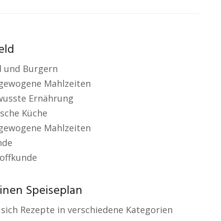
eld
d und Burgern
gewogene Mahlzeiten
wusste Ernährung
nische Küche
gewogene Mahlzeiten
nde
offkunde
inen Speiseplan
 sich Rezepte in verschiedene Kategorien