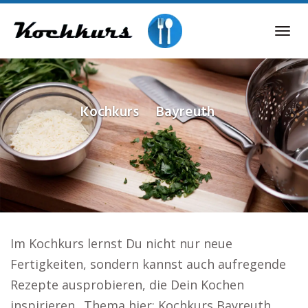
Skip
to
Tog
main
navi
content
Kochkurs
Bayreuth
Im Kochkurs lernst Du nicht nur neue
Fertigkeiten, sondern kannst auch aufregende
Rezepte ausprobieren, die Dein Kochen
inspirieren.. Thema hier: Kochkurs Bayreuth.