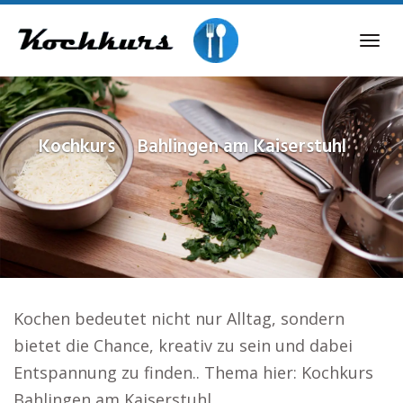
Skip
to
Tog
main
navi
content
Kochkurs
Bahlingen am Kaiserstuhl
Kochen bedeutet nicht nur Alltag, sondern
bietet die Chance, kreativ zu sein und dabei
Entspannung zu finden.. Thema hier: Kochkurs
Bahlingen am Kaiserstuhl.