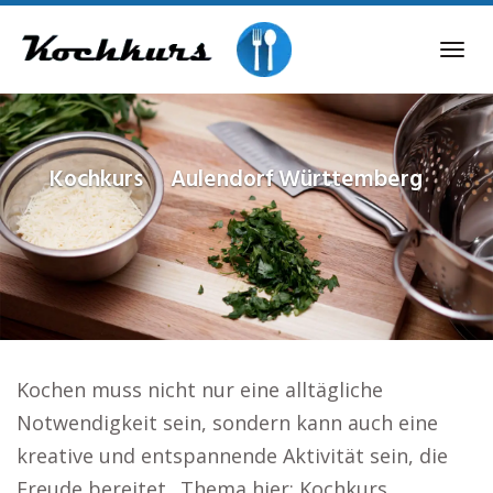
Skip
to
Tog
main
navi
content
Kochkurs
Aulendorf Württemberg
Kochen muss nicht nur eine alltägliche
Notwendigkeit sein, sondern kann auch eine
kreative und entspannende Aktivität sein, die
Freude bereitet.. Thema hier: Kochkurs