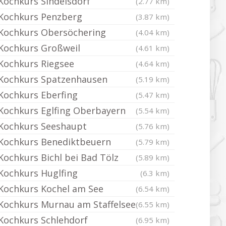
Kochkurs Sindelsdorf
(2.77 km)
Kochkurs Penzberg
(3.87 km)
Kochkurs Obersöchering
(4.04 km)
Kochkurs Großweil
(4.61 km)
Kochkurs Riegsee
(4.64 km)
Kochkurs Spatzenhausen
(5.19 km)
Kochkurs Eberfing
(5.47 km)
Kochkurs Eglfing Oberbayern
(5.54 km)
Kochkurs Seeshaupt
(5.76 km)
Kochkurs Benediktbeuern
(5.79 km)
Kochkurs Bichl bei Bad Tölz
(5.89 km)
Kochkurs Huglfing
(6.3 km)
Kochkurs Kochel am See
(6.54 km)
Kochkurs Murnau am Staffelsee
(6.55 km)
Kochkurs Schlehdorf
(6.95 km)