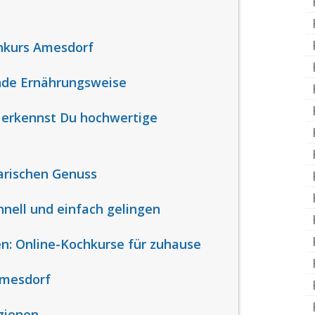
hkurs Amesdorf
unde Ernährungsweise
o erkennst Du hochwertige
narischen Genuss
hnell und einfach gelingen
en: Online-Kochkurse für zuhause
Amesdorf
gionen