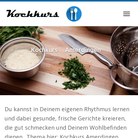
Skip
to
Tog
main
navi
content
Kochkurs
Amerdingen
Du kannst in Deinem eigenen Rhythmus lernen
und dabei gesunde, frische Gerichte kreieren,
die gut schmecken und Deinem Wohlbefinden
dienen.. Thema hier: Kochkurs Amerdingen.