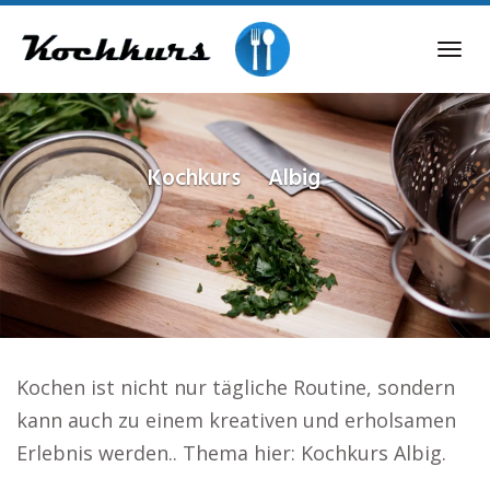
Skip
to
Tog
main
navi
content
Kochkurs
Albig
Kochen ist nicht nur tägliche Routine, sondern
kann auch zu einem kreativen und erholsamen
Erlebnis werden.. Thema hier: Kochkurs Albig.