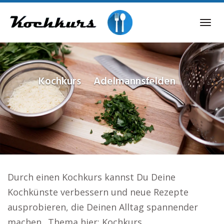
Skip
to
Tog
main
navi
content
Kochkurs
Adelmannsfelden
Durch einen Kochkurs kannst Du Deine
Kochkünste verbessern und neue Rezepte
ausprobieren, die Deinen Alltag spannender
machen.. Thema hier: Kochkurs