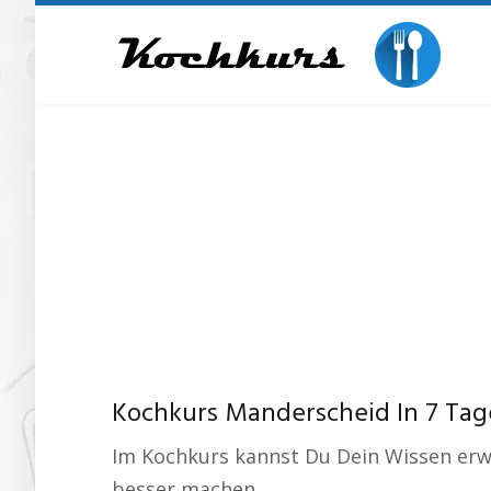
Skip
to
main
content
Kochkurs Manderscheid In 7 Tag
Im Kochkurs kannst Du Dein Wissen erwe
besser machen.