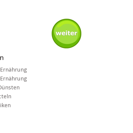
en
 Ernährung
 Ernährung
 Dünsten
tteln
niken