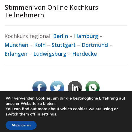
Stimmen von Online Kochkurs
Teilnehmern
Kochkurs regional:
Berlin
–
Hamburg
–
München
–
Köln
–
Stuttgart
–
Dortmund
–
Erlangen
–
Ludwigsburg
–
Herdecke
Wir verwenden Cookies, um dir die bestmögliche Erfahrung auf
unserer Website zu bieten.
You can find out more about which cookies we are using or
© Kochkurs.rocks
switch them off in
settings
.
Impressum / Datenschutz
Cookie-Richtlinie (EU)
Akzeptieren