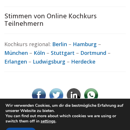
Stimmen von Online Kochkurs
Teilnehmern
Kochkurs regional:
Berlin
–
Hamburg
–
München
–
Köln
–
Stuttgart
–
Dortmund
–
Erlangen
–
Ludwigsburg
–
Herdecke
Wir verwenden Cookies, um dir die bestmögliche Erfahrung auf
unserer Website zu bieten.
You can find out more about which cookies we are using or
© Kochkurs.rocks
switch them off in
settings
.