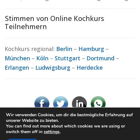
Stimmen von Online Kochkurs
Teilnehmern
Kochkurs regional:
Berlin
–
Hamburg
–
München
–
Köln
–
Stuttgart
–
Dortmund
–
Erlangen
–
Ludwigsburg
–
Herdecke
Wir verwenden Cookies, um dir die bestmögliche Erfahrung auf
unserer Website zu bieten.
You can find out more about which cookies we are using or
© Kochkurs.rocks
switch them off in
settings
.